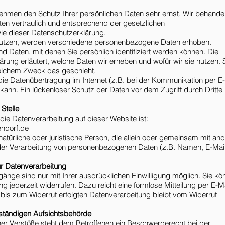
nehmen den Schutz Ihrer persönlichen Daten sehr ernst. Wir behande
n vertraulich und entsprechend der gesetzlichen
ie dieser Datenschutzerklärung.
utzen, werden verschiedene personenbezogene Daten erhoben.
 Daten, mit denen Sie persönlich identifiziert werden können. Die
rung erläutert, welche Daten wir erheben und wofür wir sie nutzen. 
welchem Zweck das geschieht.
die Datenübertragung im Internet (z.B. bei der Kommunikation per E-
kann. Ein lückenloser Schutz der Daten vor dem Zugriff durch Dritte 
Stelle
r die Datenverarbeitung auf dieser Website ist:
endorf.de
e natürliche oder juristische Person, die allein oder gemeinsam mit an
der Verarbeitung von personenbezogenen Daten (z.B. Namen, E-Mail
zur Datenverarbeitung
änge sind nur mit Ihrer ausdrücklichen Einwilligung möglich. Sie k
gung jederzeit widerrufen. Dazu reicht eine formlose Mitteilung per E-M
bis zum Widerruf erfolgten Datenverarbeitung bleibt vom Widerruf
ständigen Aufsichtsbehörde
cher Verstöße steht dem Betroffenen ein Beschwerderecht bei der