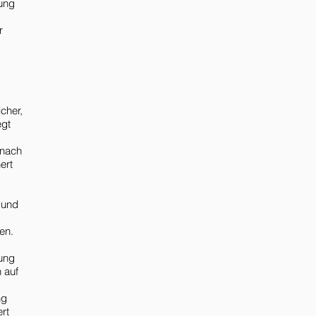
ung
r
cher,
egt
 nach
ert
 und
en.
lung
 auf
ng
rt