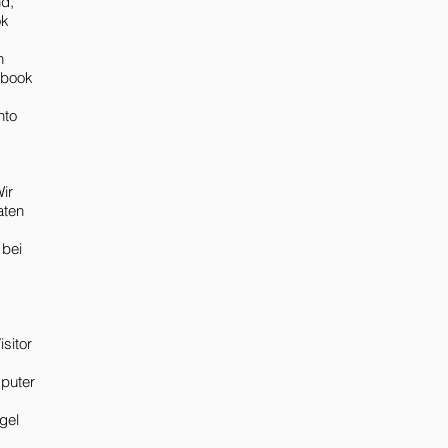
d,
ok
h
ebook
nto
ir
aten
 bei
sitor
mputer
gel