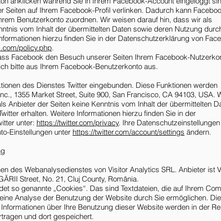
n anklicken während Sie in Ihrem Facebook-Account eingeloggt sin
er Seiten auf Ihrem Facebook-Profil verlinken. Dadurch kann Facebo
hrem Benutzerkonto zuordnen. Wir weisen darauf hin, dass wir als
nntnis vom Inhalt der übermittelten Daten sowie deren Nutzung durc
Informationen hierzu finden Sie in der Datenschutzerklärung von Fac
k.com/policy.php
.
ass Facebook den Besuch unserer Seiten Ihrem Facebook-Nutzerko
ich bitte aus Ihrem Facebook-Benutzerkonto aus.
ktionen des Dienstes Twitter eingebunden. Diese Funktionen werden
Inc., 1355 Market Street, Suite 900, San Francisco, CA 94103, USA. W
als Anbieter der Seiten keine Kenntnis vom Inhalt der übermittelten D
tter erhalten. Weitere Informationen hierzu finden Sie in der
tter unter:
https://twitter.com/privacy
. Ihre Datenschutzeinstellungen
nto-Einstellungen unter
https://twitter.com/account/settings
ändern.
ng
en des Webanalysedienstes von Visitor Analytics SRL. Anbieter ist Vi
ĂRII Street, No. 21, Cluj County, România.
ndet so genannte „Cookies“. Das sind Textdateien, die auf Ihrem Co
eine Analyse der Benutzung der Website durch Sie ermöglichen. Die
Informationen über Ihre Benutzung dieser Website werden in der Re
rtragen und dort gespeichert.