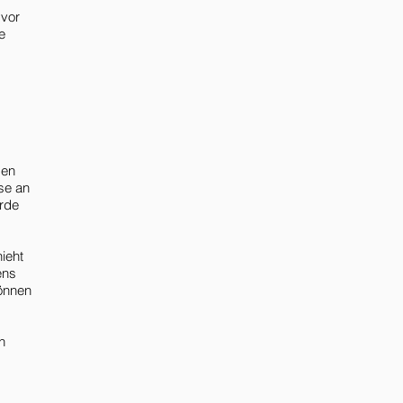
 vor
e
gen
se an
rde
ieht
ens
können
n