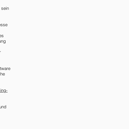
 sein
esse
es
ung
r
ftware
che
sing-
 und