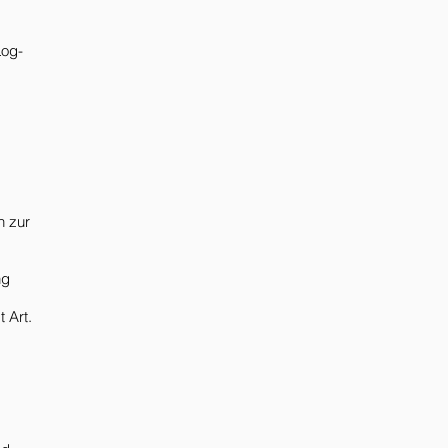
Log-
n zur
ng
 Art.