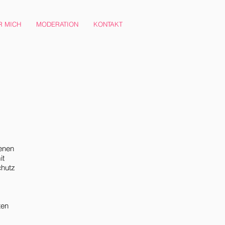
R MICH
MODERATION
KONTAKT
enen
it
chutz
ten