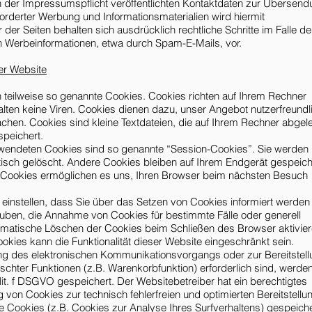
der Impressumspflicht veröffentlichten Kontaktdaten zur Übersend
orderter Werbung und Informationsmaterialien wird hiermit
der Seiten behalten sich ausdrücklich rechtliche Schritte im Falle de
 Werbeinformationen, etwa durch Spam-E-Mails, vor.
er Website
n teilweise so genannte Cookies. Cookies richten auf Ihrem Rechner
lten keine Viren. Cookies dienen dazu, unser Angebot nutzerfreundli
achen. Cookies sind kleine Textdateien, die auf Ihrem Rechner abgel
speichert.
rwendeten Cookies sind so genannte “Session-Cookies”. Sie werden
sch gelöscht. Andere Cookies bleiben auf Ihrem Endgerät gespeich
e Cookies ermöglichen es uns, Ihren Browser beim nächsten Besuch
 einstellen, dass Sie über das Setzen von Cookies informiert werden
lauben, die Annahme von Cookies für bestimmte Fälle oder generell
matische Löschen der Cookies beim Schließen des Browser aktivier
okies kann die Funktionalität dieser Website eingeschränkt sein.
ng des elektronischen Kommunikationsvorgangs oder zur Bereitstel
chter Funktionen (z.B. Warenkorbfunktion) erforderlich sind, werden
lit. f DSGVO gespeichert. Der Websitebetreiber hat ein berechtigtes
 von Cookies zur technisch fehlerfreien und optimierten Bereitstellu
e Cookies (z.B. Cookies zur Analyse Ihres Surfverhaltens) gespeiche