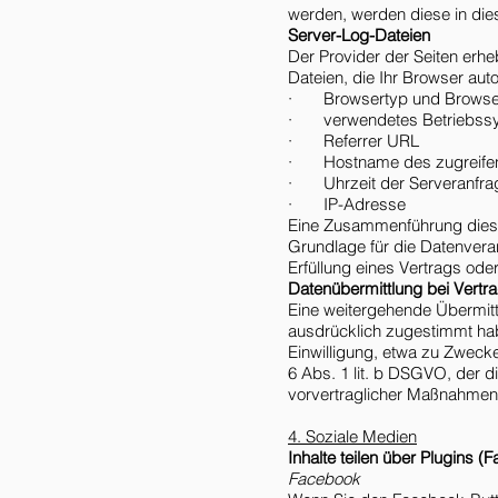
werden, werden diese in die
Server-Log-Dateien
Der Provider der Seiten erhe
Dateien, die Ihr Browser aut
· Browsertyp und Browser
· verwendetes Betriebss
· Referrer URL
· Hostname des zugreife
· Uhrzeit der Serveranfra
· IP-Adresse
Eine Zusammenführung diese
Grundlage für die Datenverar
Erfüllung eines Vertrags ode
Datenübermittlung bei Vertra
Eine weitergehende Übermittl
ausdrücklich zugestimmt hab
Einwilligung, etwa zu Zwecke
6 Abs. 1 lit. b DSGVO, der d
vorvertraglicher Maßnahmen 
4. Soziale Medien
Inhalte teilen über Plugins (
Facebook