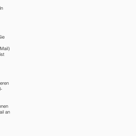
ln
Sie
Mail)
ist
deren
-
önnen
ail an