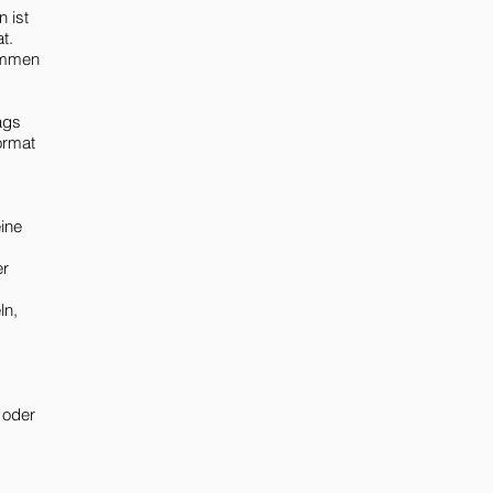
 ist
t.
nommen
ags
ormat
ine
er
ln,
 oder