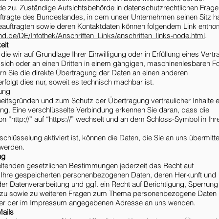
e zu. Zuständige Aufsichtsbehörde in datenschutzrechtlichen Fragen
tragte des Bundeslandes, in dem unser Unternehmen seinen Sitz ha
beauftragten sowie deren Kontaktdaten können folgendem Link ent
nd.de/DE/Infothek/Anschriften_Links/anschriften_links-node.html
.
eit
ie wir auf Grundlage Ihrer Einwilligung oder in Erfüllung eines Vertr
n sich oder an einen Dritten in einem gängigen, maschinenlesbaren F
rn Sie die direkte Übertragung der Daten an einen anderen
rfolgt dies nur, soweit es technisch machbar ist.
ung
heitsgründen und zum Schutz der Übertragung vertraulicher Inhalte e
g. Eine verschlüsselte Verbindung erkennen Sie daran, dass die
 “http://” auf “https://” wechselt und an dem Schloss-Symbol in Ihr
hlüsselung aktiviert ist, können die Daten, die Sie an uns übermitte
 werden.
ng
ltenden gesetzlichen Bestimmungen jederzeit das Recht auf
r Ihre gespeicherten personenbezogenen Daten, deren Herkunft und
 Datenverarbeitung und ggf. ein Recht auf Berichtigung, Sperrung
rzu sowie zu weiteren Fragen zum Thema personenbezogene Daten
unter der im Impressum angegebenen Adresse an uns wenden.
ails