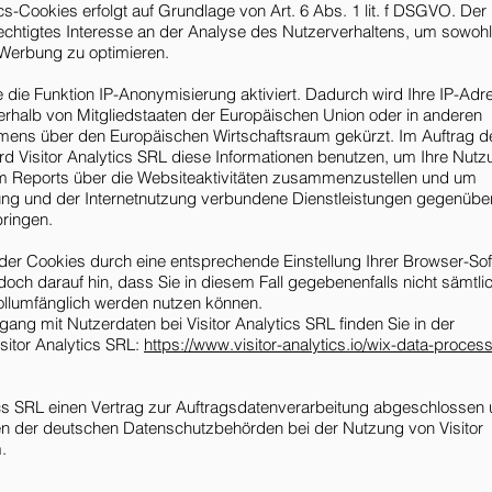
s-Cookies erfolgt auf Grundlage von Art. 6 Abs. 1 lit. f DSGVO. Der
echtigtes Interesse an der Analyse des Nutzerverhaltens, um sowohl
Werbung zu optimieren.
 die Funktion IP-Anonymisierung aktiviert. Dadurch wird Ihre IP-Adr
nerhalb von Mitgliedstaaten der Europäischen Union oder in anderen
ens über den Europäischen Wirtschaftsraum gekürzt. Im Auftrag d
rd Visitor Analytics SRL diese Informationen benutzen, um Ihre Nutz
m Reports über die Websiteaktivitäten zusammenzustellen und um
ung und der Internetnutzung verbundene Dienstleistungen gegenübe
bringen.
der Cookies durch eine entsprechende Einstellung Ihrer Browser-So
edoch darauf hin, dass Sie in diesem Fall gegebenenfalls nicht sämtli
ollumfänglich werden nutzen können.
ng mit Nutzerdaten bei Visitor Analytics SRL finden Sie in der
sitor Analytics SRL:
https://www.visitor-analytics.io/wix-data-proces
tics SRL einen Vertrag zur Auftragsdatenverarbeitung abgeschlossen
n der deutschen Datenschutzbehörden bei der Nutzung von Visitor
.